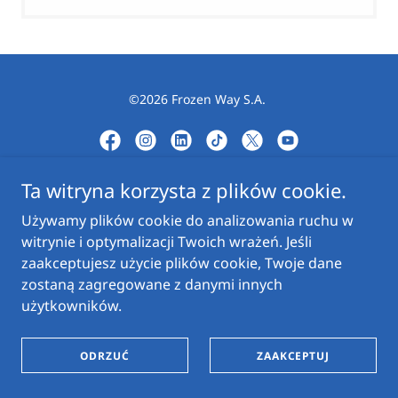
©2026 Frozen Way S.A.
Ta witryna korzysta z plików cookie.
Obsługiwane przez
Używamy plików cookie do analizowania ruchu w
witrynie i optymalizacji Twoich wrażeń. Jeśli
zaakceptujesz użycie plików cookie, Twoje dane
POLITYKA PRYWATNOŚCI
zostaną zagregowane z danymi innych
użytkowników.
ODRZUĆ
ZAAKCEPTUJ